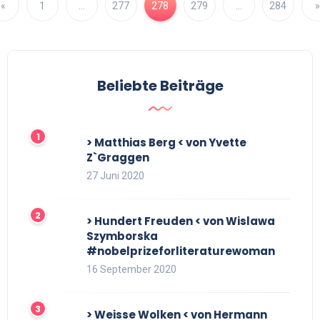
«
1
…
277
278
279
…
284
»
Beliebte Beiträge
> Matthias Berg < von Yvette
Z`Graggen
27 Juni 2020
> Hundert Freuden < von Wislawa
Szymborska
#nobelprizeforliteraturewoman
16 September 2020
> Weisse Wolken < von Hermann