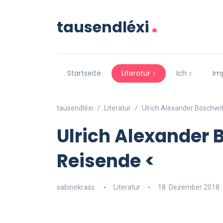
.
tausendléxi
Startseite
Literatur
Ich
Im
tausendléxi
Literatur
Ulrich Alexander Boschwi
Ulrich Alexander 
Reisende <
sabinekrass
Literatur
18. Dezember 2018