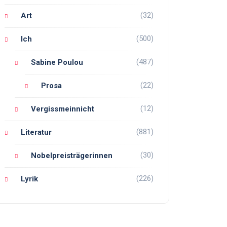
(32)
Art
(500)
Ich
(487)
Sabine Poulou
(22)
Prosa
(12)
Vergissmeinnicht
(881)
Literatur
(30)
Nobelpreisträgerinnen
(226)
Lyrik