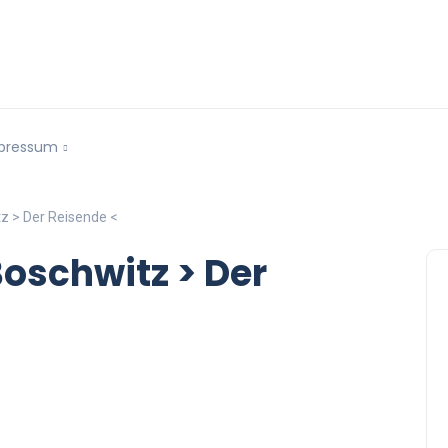
pressum
tz > Der Reisende <
Boschwitz > Der