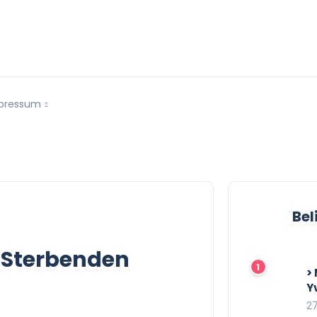
pressum
Bel
n Sterbenden
>
Y
27