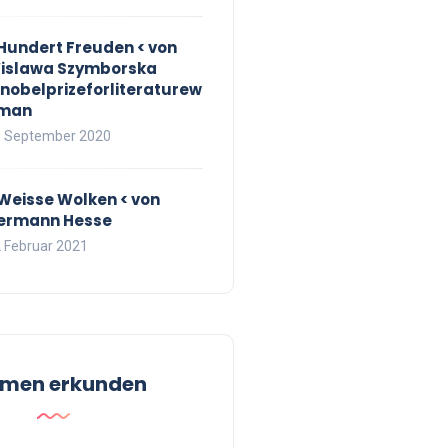
 Hundert Freuden < von
islawa Szymborska
nobelprizeforliteraturew
man
 September 2020
 Weisse Wolken < von
ermann Hesse
 Februar 2021
men erkunden