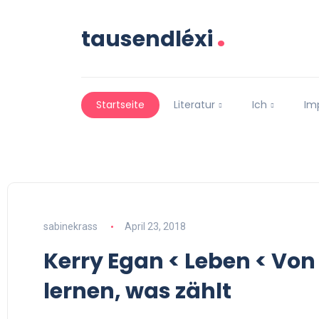
.
tausendléxi
Startseite
Literatur
Ich
Im
sabinekrass
April 23, 2018
Kerry Egan < Leben < Vo
lernen, was zählt