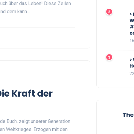
n Buch über das Leben! Diese Zeilen
und dem kann…
>
W
#
o
16
>
H
22
ie Kraft der
The
e Buch, zeigt unserer Generation
ten Weltkrieges. Erzogen mit den