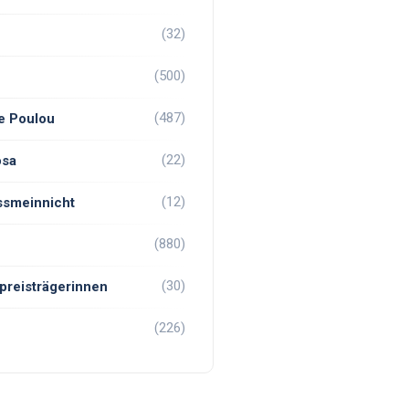
(32)
(500)
(487)
e Poulou
(22)
osa
(12)
ssmeinnicht
(880)
(30)
preisträgerinnen
(226)