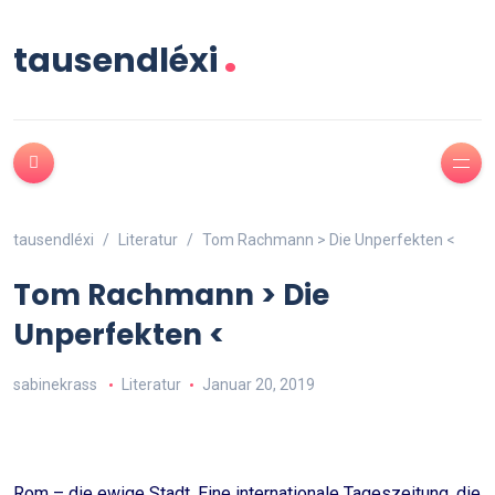
.
tausendléxi
tausendléxi
Literatur
Tom Rachmann > Die Unperfekten <
Tom Rachmann > Die
Unperfekten <
sabinekrass
Literatur
Januar 20, 2019
Rom – die ewige Stadt. Eine internationale Tageszeitung, die