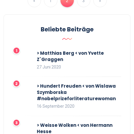
«
1
2
3
»
Beliebte Beiträge
> Matthias Berg < von Yvette
Z`Graggen
27 Juni 2020
> Hundert Freuden < von Wislawa
Szymborska
#nobelprizeforliteraturewoman
16 September 2020
> Weisse Wolken < von Hermann
Hesse