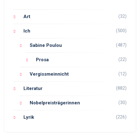
(32)
Art
(500)
Ich
(487)
Sabine Poulou
(22)
Prosa
(12)
Vergissmeinnicht
(882)
Literatur
(30)
Nobelpreisträgerinnen
(226)
Lyrik