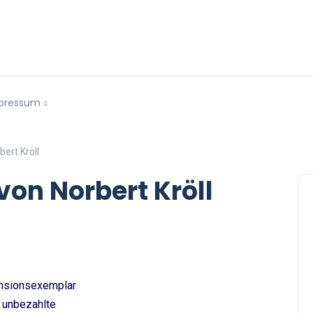
pressum
ert Kröll
von Norbert Kröll
nsionsexemplar
 unbezahlte