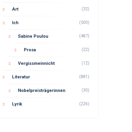
(32)
Art
(500)
Ich
(487)
Sabine Poulou
(22)
Prosa
(12)
Vergissmeinnicht
(881)
Literatur
(30)
Nobelpreisträgerinnen
(226)
Lyrik