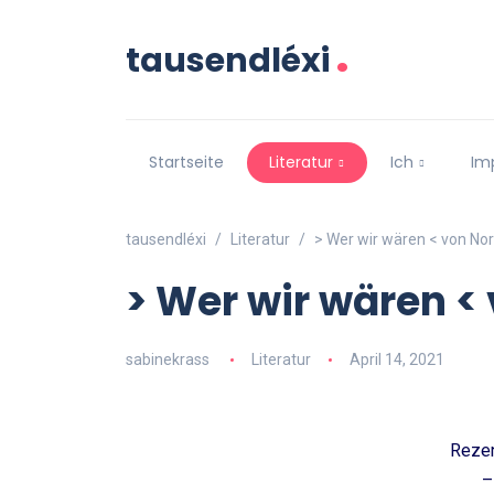
.
tausendléxi
Startseite
Literatur
Ich
Im
tausendléxi
Literatur
> Wer wir wären < von Norb
> Wer wir wären < 
sabinekrass
Literatur
April 14, 2021
Reze
–