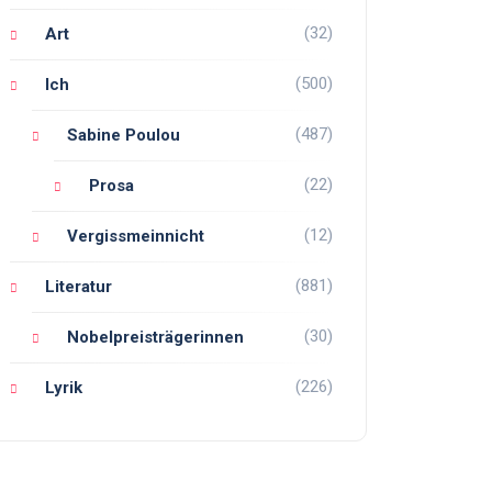
(32)
Art
(500)
Ich
(487)
Sabine Poulou
(22)
Prosa
(12)
Vergissmeinnicht
(881)
Literatur
(30)
Nobelpreisträgerinnen
(226)
Lyrik