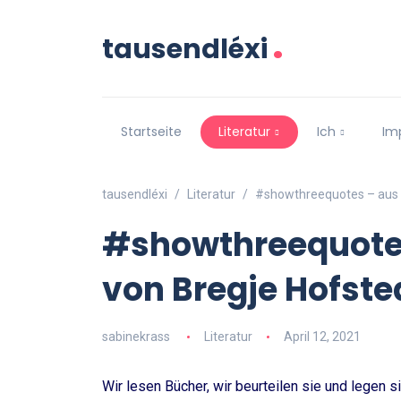
.
tausendléxi
Startseite
Literatur
Ich
Im
tausendléxi
Literatur
#showthreequotes – aus 
#showthreequotes
von Bregje Hofste
sabinekrass
Literatur
April 12, 2021
Wir lesen Bücher, wir beurteilen sie und legen