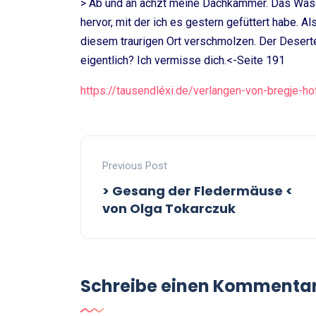
> Ab und an ächzt meine Dachkammer. Das Wasc
hervor, mit der ich es gestern gefüttert habe. A
diesem traurigen Ort verschmolzen. Der Desert
eigentlich? Ich vermisse dich.<-Seite 191
https://tausendléxi.de/verlangen-von-bregje-h
Previous Post
> Gesang der Fledermäuse <
von Olga Tokarczuk
Schreibe einen Kommenta