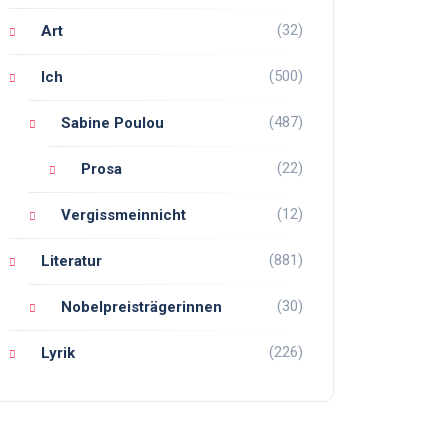
(32)
Art
(500)
Ich
(487)
Sabine Poulou
(22)
Prosa
(12)
Vergissmeinnicht
(881)
Literatur
(30)
Nobelpreisträgerinnen
(226)
Lyrik