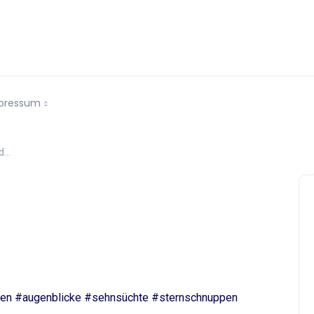
pressum
nd…
en #augenblicke #sehnsüchte #sternschnuppen