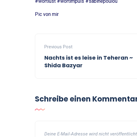
#wortlust #wortimpuls #sabinepoulou
Pic von mir
Previous Post
Nachts ist es leise in Teheran ~
Shida Bazyar
Schreibe einen Kommenta
Deine E-Mail-Adresse wird nicht veröffentlicht