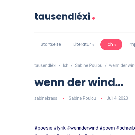
.
tausendléxi
Startseite
Literatur
Ich
Im
tausendléxi
Ich
Sabine Poulou
wenn der wi
wenn der wind…
sabinekrass
Sabine Poulou
Juli 4, 2023
#poesie #lyrik #wennderwind #poem #schreib