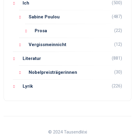
(500)
Ich
(487)
Sabine Poulou
(22)
Prosa
(12)
Vergissmeinnicht
(881)
Literatur
(30)
Nobelpreisträgerinnen
(226)
Lyrik
© 2024 Tausendléxi