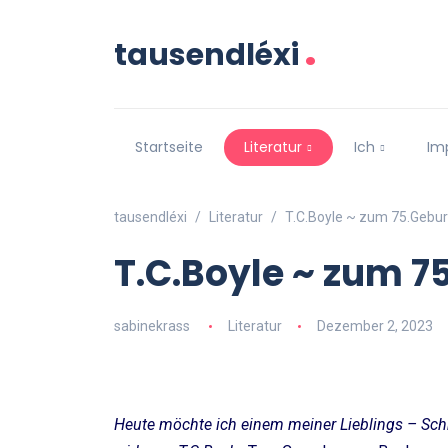
.
tausendléxi
Startseite
Literatur
Ich
Im
tausendléxi
Literatur
T.C.Boyle ~ zum 75.Gebur
T.C.Boyle ~ zum 7
sabinekrass
Literatur
Dezember 2, 2023
Heute möchte ich einem meiner Lieblings – Schri