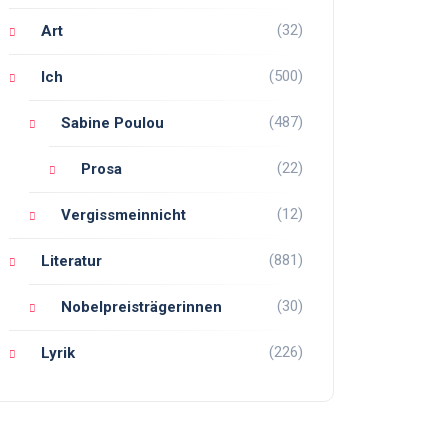
(32)
Art
(500)
Ich
(487)
Sabine Poulou
(22)
Prosa
(12)
Vergissmeinnicht
(881)
Literatur
(30)
Nobelpreisträgerinnen
(226)
Lyrik