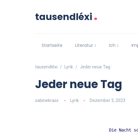
.
tausendléxi
Startseite
Literatur
Ich
Im
tausendléxi
Lyrik
Jeder neue Tag
Jeder neue Tag
sabinekrass
Lyrik
Dezember 3, 2023
Die Nacht sc