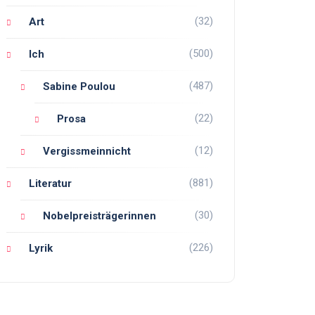
(32)
Art
(500)
Ich
(487)
Sabine Poulou
(22)
Prosa
(12)
Vergissmeinnicht
(881)
Literatur
(30)
Nobelpreisträgerinnen
(226)
Lyrik