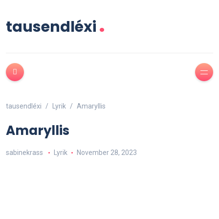
.
tausendléxi
tausendléxi
Lyrik
Amaryllis
Amaryllis
sabinekrass
Lyrik
November 28, 2023