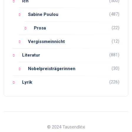
(500)
Ich
(487)
Sabine Poulou
(22)
Prosa
(12)
Vergissmeinnicht
(881)
Literatur
(30)
Nobelpreisträgerinnen
(226)
Lyrik
© 2024 Tausendléxi