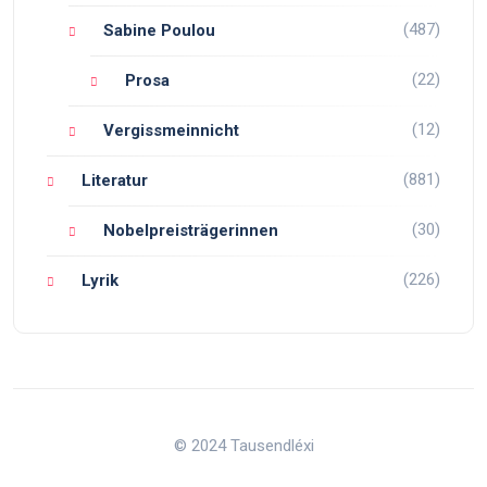
(487)
Sabine Poulou
(22)
Prosa
(12)
Vergissmeinnicht
(881)
Literatur
(30)
Nobelpreisträgerinnen
(226)
Lyrik
© 2024 Tausendléxi