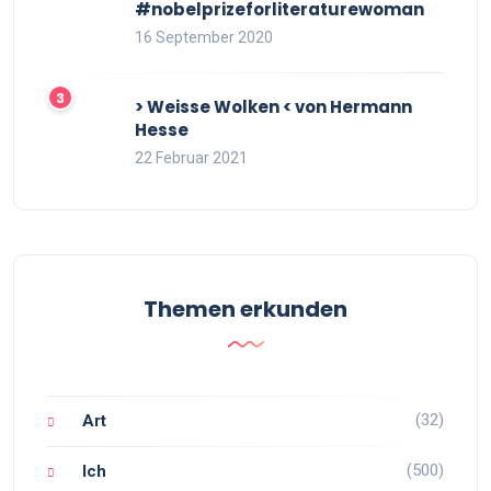
#nobelprizeforliteraturewoman
16 September 2020
> Weisse Wolken < von Hermann
Hesse
22 Februar 2021
Themen erkunden
(32)
Art
(500)
Ich