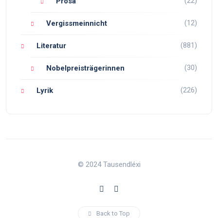
(22)
Prosa
(12)
Vergissmeinnicht
(881)
Literatur
(30)
Nobelpreisträgerinnen
(226)
Lyrik
© 2024 Tausendléxi
Back to Top