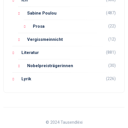
Ich
(487)
Sabine Poulou
(22)
Prosa
(12)
Vergissmeinnicht
(881)
Literatur
(30)
Nobelpreisträgerinnen
(226)
Lyrik
© 2024 Tausendléxi