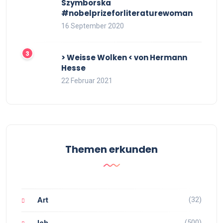
Szymborska
#nobelprizeforliteraturewoman
16 September 2020
> Weisse Wolken < von Hermann
Hesse
22 Februar 2021
Themen erkunden
(32)
Art
(500)