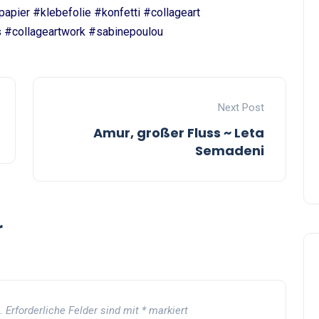
pier #klebefolie #konfetti #collageart
s #collageartwork #sabinepoulou
Next Post
Amur, großer Fluss ~ Leta
Semadeni
r
.
Erforderliche Felder sind mit
*
markiert