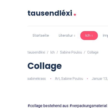
.
tausendléxi
Startseite
Literatur
Ich
Im
tausendléxi
Ich
Sabine Poulou
Collage
Collage
sabinekrass
Art
,
Sabine Poulou
Januar 13,
#collage bestehend aus #verpackungsmaterial #