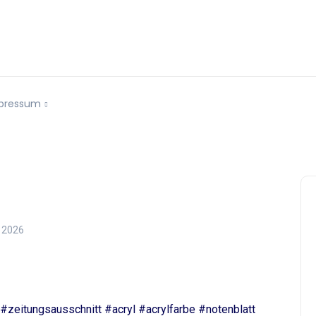
pressum
 2026
zeitungsausschnitt #acryl #acrylfarbe #notenblatt