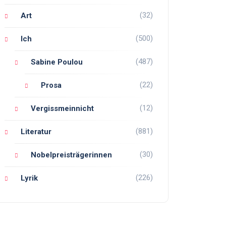
(32)
Art
(500)
Ich
(487)
Sabine Poulou
(22)
Prosa
(12)
Vergissmeinnicht
(881)
Literatur
(30)
Nobelpreisträgerinnen
(226)
Lyrik