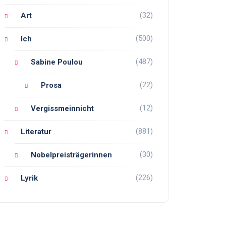
(32)
Art
(500)
Ich
(487)
Sabine Poulou
(22)
Prosa
(12)
Vergissmeinnicht
(881)
Literatur
(30)
Nobelpreisträgerinnen
(226)
Lyrik