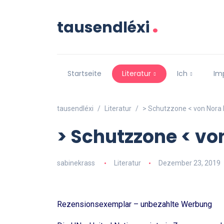
.
tausendléxi
Startseite
Literatur
Ich
Im
tausendléxi
Literatur
> Schutzzone < von Nora
> Schutzzone < v
sabinekrass
Literatur
Dezember 23, 2019
Rezensionsexemplar – unbezahlte Werbung