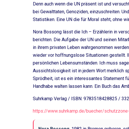
Denn auch wenn die UN präsent ist und versucht
bei Gewalttaten, Genoziden, einzuschreiten. Und
Statistiken. Eine UN die für Moral steht, ohne wi
Nora Bossong lässt die Ich – Erzählerin in ver
berichten. Die Aufgabe der UN und seinen Mitar
in ihrem privaten Leben wahrgenommen werden. 
wieder vor hoffnungslose Situationen gestellt. 
persönlichen Lebensumständen. Ich muss sagen,
Aussichtslosigkeit ist in jedem Wort merklich s
Sprödheit, ist es ein interessantes Statement f
Handhabe walten lassen kann. Ein Buch das Amb
Suhrkamp Verlag / ISBN: 9783518428825 / 332 
https://www.suhrkamp.de/buecher/schutzzone
Nora Bossong
, 1982 in Bremen geboren, sch