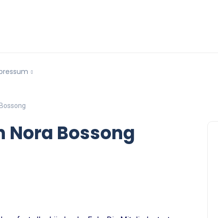
pressum
 Bossong
on Nora Bossong