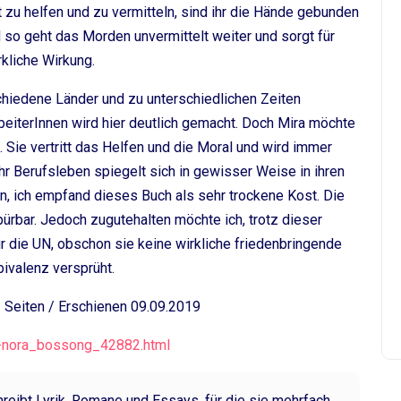
 zu helfen und zu vermitteln, sind ihr die Hände gebunden
 so geht das Morden unvermittelt weiter und sorgt für
rkliche Wirkung.
schiedene Länder und zu unterschiedlichen Zeiten
beiterInnen wird hier deutlich gemacht. Doch Mira möchte
Sie vertritt das Helfen und die Moral und wird immer
Ihr Berufsleben spiegelt sich in gewisser Weise in ihren
 ich empfand dieses Buch als sehr trockene Kost. Die
pürbar. Jedoch zugutehalten möchte ich, trotz dieser
ür die UN, obschon sie keine wirkliche friedenbringende
ivalenz versprüht.
Seiten / Erschienen 09.09.2019
-nora_bossong_42882.html
reibt Lyrik, Romane und Essays, für die sie mehrfach