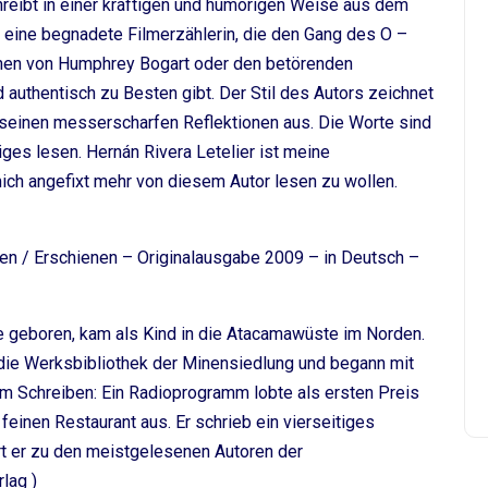
hreibt in einer kräftigen und humorigen Weise aus dem
t eine begnadete Filmerzählerin, die den Gang des O –
hen von Humphrey Bogart oder den betörenden
 authentisch zu Besten gibt. Der Stil des Autors zeichnet
 seinen messerscharfen Reflektionen aus. Die Worte sind
iges lesen. Hernán Rivera Letelier ist meine
ich angefixt mehr von diesem Autor lesen zu wollen.
en / Erschienen – Originalausgabe 2009 – in Deutsch –
le geboren, kam als Kind in die Atacamawüste im Norden.
die Werksbibliothek der Minensiedlung und begann mit
em Schreiben: Ein Radioprogramm lobte als ersten Preis
einen Restaurant aus. Er schrieb ein vierseitiges
t er zu den meistgelesenen Autoren der
lag )