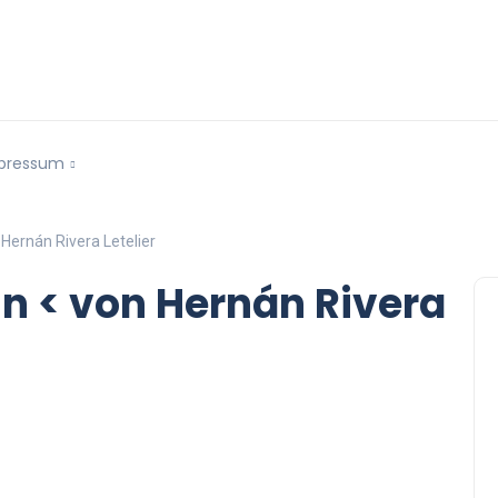
pressum
 Hernán Rivera Letelier
in < von Hernán Rivera