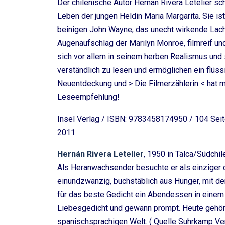
Der chilenische Autor Hernán Rivera Letelier sc
Leben der jungen Heldin Maria Margarita. Sie is
beinigen John Wayne, das unecht wirkende Lac
Augenaufschlag der Marilyn Monroe, filmreif und
sich vor allem in seinem herben Realismus und
verständlich zu lesen und ermöglichen ein flüss
Neuentdeckung und > Die Filmerzählerin < hat m
Leseempfehlung!
Insel Verlag / ISBN: 9783458174950 / 104 Seit
2011
Hernán Rivera Letelier
, 1950 in Talca/Südchi
Als Heranwachsender besuchte er als einziger 
einundzwanzig, buchstäblich aus Hunger, mit d
für das beste Gedicht ein Abendessen in einem f
Liebesgedicht und gewann prompt. Heute gehör
spanischsprachigen Welt. ( Quelle Suhrkamp Ver