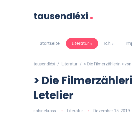
.
tausendléxi
Startseite
Literatur
Ich
Im
tausendléxi
Literatur
> Die Filmerzählerin < von
> Die Filmerzähler
Letelier
sabinekrass
Literatur
Dezember 15, 2019