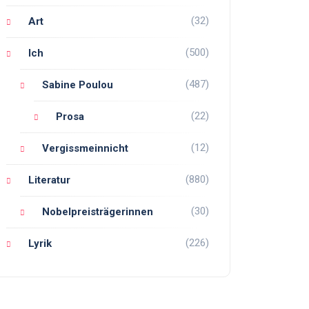
(32)
Art
(500)
Ich
(487)
Sabine Poulou
(22)
Prosa
(12)
Vergissmeinnicht
(880)
Literatur
(30)
Nobelpreisträgerinnen
(226)
Lyrik