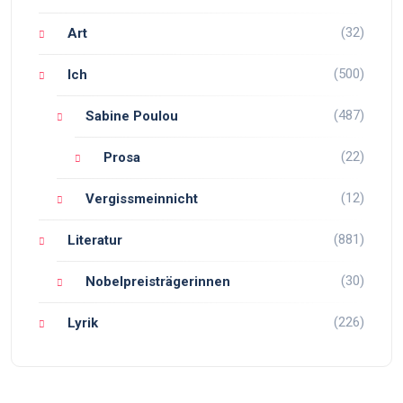
(32)
Art
(500)
Ich
(487)
Sabine Poulou
(22)
Prosa
(12)
Vergissmeinnicht
(881)
Literatur
(30)
Nobelpreisträgerinnen
(226)
Lyrik