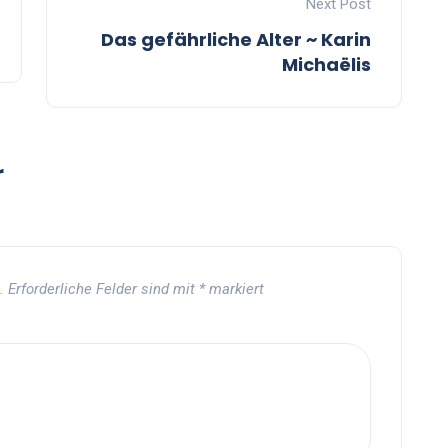
Next Post
Das gefährliche Alter ~ Karin
Michaëlis
r
.
Erforderliche Felder sind mit
*
markiert