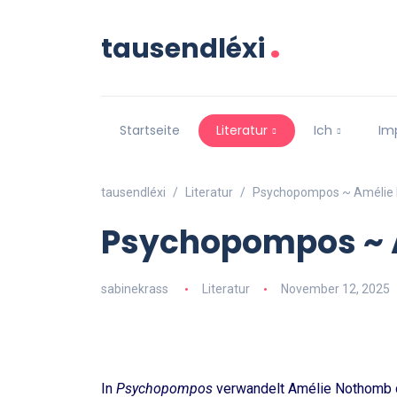
.
tausendléxi
Startseite
Literatur
Ich
Im
tausendléxi
Literatur
Psychopompos ~ Amélie
Psychopompos ~ 
sabinekrass
Literatur
November 12, 2025
In
Psychopompos
verwandelt Amélie Nothomb d