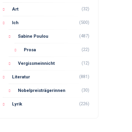
(32)
Art
(500)
Ich
(487)
Sabine Poulou
(22)
Prosa
(12)
Vergissmeinnicht
(881)
Literatur
(30)
Nobelpreisträgerinnen
(226)
Lyrik