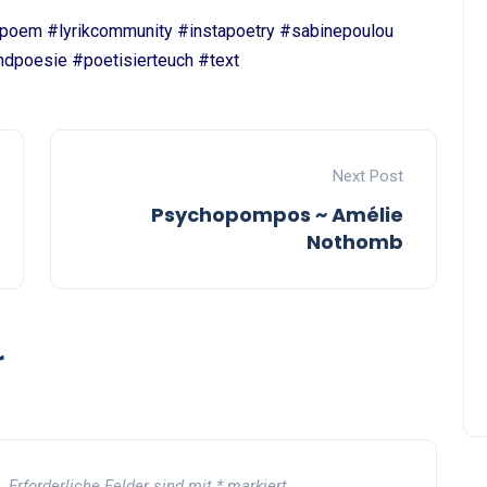
#poem #lyrikcommunity #instapoetry #sabinepoulou
ndpoesie #poetisierteuch #text
Next Post
Psychopompos ~ Amélie
Nothomb
r
.
Erforderliche Felder sind mit
*
markiert