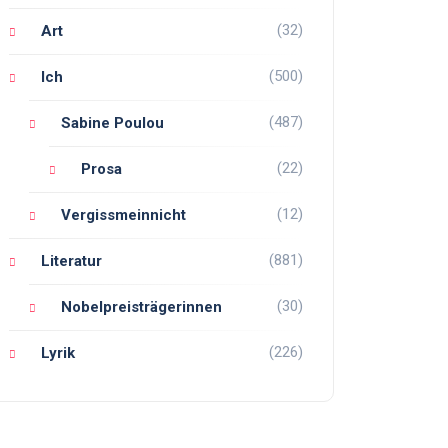
(32)
Art
(500)
Ich
(487)
Sabine Poulou
(22)
Prosa
(12)
Vergissmeinnicht
(881)
Literatur
(30)
Nobelpreisträgerinnen
(226)
Lyrik