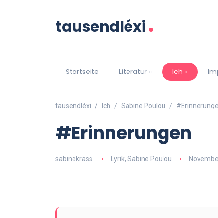
.
tausendléxi
Startseite
Literatur
Ich
Im
tausendléxi
Ich
Sabine Poulou
#Erinnerung
#Erinnerungen
sabinekrass
Lyrik
,
Sabine Poulou
November