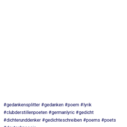
Ich taumle durch die Süße deiner Worte
Und bin trunken ob meinen Emotionen
Du führest mich in die subtilsten aller Orte
Mit dir durchs Leben in viablen Visionen.
#gedankensplitter #gedanken #poem #lyrik
#clubderstillenpoeten #germanlyric #gedicht
#dichterunddenker #gedichteschreiben #poems #poets