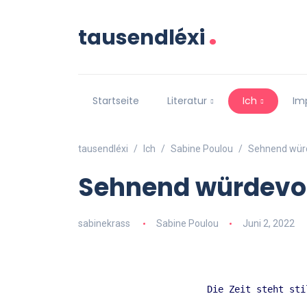
.
tausendléxi
Startseite
Literatur
Ich
Im
tausendléxi
Ich
Sabine Poulou
Sehnend würd
Sehnend würdevo
sabinekrass
Sabine Poulou
Juni 2, 2022
Die Zeit steht sti