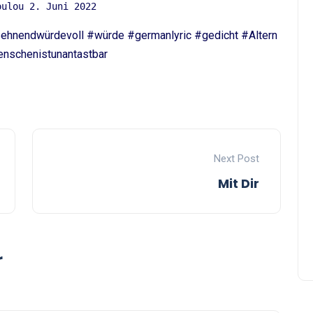
oulou 2. Juni 2022
ehnendwürdevoll #würde #germanlyric #gedicht #Altern
nschenistunantastbar
Next Post
Mit Dir
r