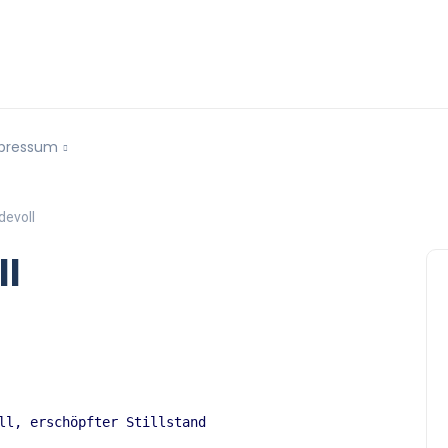
pressum
evoll
ll
ll, erschöpfter Stillstand 
