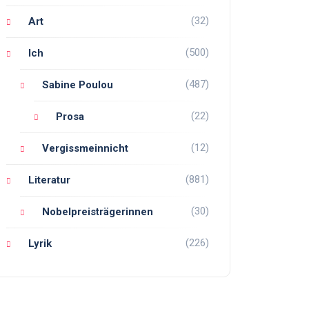
(32)
Art
(500)
Ich
(487)
Sabine Poulou
(22)
Prosa
(12)
Vergissmeinnicht
(881)
Literatur
(30)
Nobelpreisträgerinnen
(226)
Lyrik