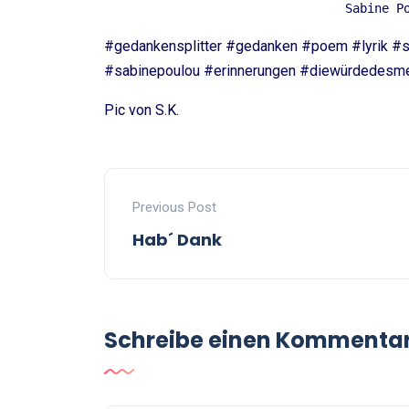
Sabine P
#gedankensplitter #gedanken #poem #lyrik #s
#sabinepoulou #erinnerungen #diewürdedesme
Pic von S.K.
Previous Post
Hab´ Dank
Schreibe einen Kommenta