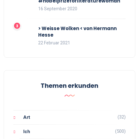
#nobelprizeforliteraturewoman
16 September 2020
> Weisse Wolken < von Hermann
Hesse
22 Februar 2021
Themen erkunden
(32)
Art
(500)
Ich