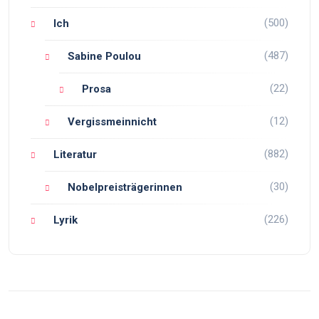
(500)
Ich
(487)
Sabine Poulou
(22)
Prosa
(12)
Vergissmeinnicht
(882)
Literatur
(30)
Nobelpreisträgerinnen
(226)
Lyrik