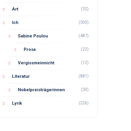
(32)
Art
(500)
Ich
(487)
Sabine Poulou
(22)
Prosa
(12)
Vergissmeinnicht
(881)
Literatur
(30)
Nobelpreisträgerinnen
(226)
Lyrik