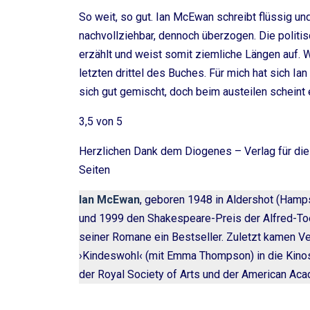
So weit, so gut. Ian McEwan schreibt flüssig un
nachvollziehbar, dennoch überzogen. Die politi
erzählt und weist somit ziemliche Längen auf. 
letzten drittel des Buches. Für mich hat sich 
sich gut gemischt, doch beim austeilen scheint 
3,5 von 5
Herzlichen Dank dem Diogenes – Verlag für d
Seiten
Ian McEwan
, geboren 1948 in Aldershot (Hamps
und 1999 den Shakespeare-Preis der Alfred-Toep
seiner Romane ein Bestseller. Zuletzt kamen Ve
›Kindeswohl‹ (mit Emma Thompson) in die Kinos.
der Royal Society of Arts und der American Aca