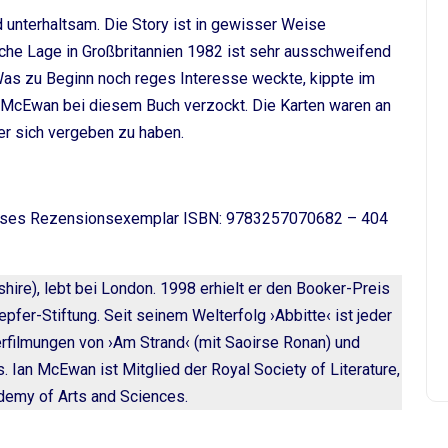
d unterhaltsam. Die Story ist in gewisser Weise
sche Lage in Großbritannien 1982 ist sehr ausschweifend
Was zu Beginn noch reges Interesse weckte, kippte im
Ian McEwan bei diesem Buch verzockt. Die Karten waren an
er sich vergeben zu haben.
ieses Rezensionsexemplar ISBN: 9783257070682 – 404
hire), lebt bei London. 1998 erhielt er den Booker-Preis
fer-Stiftung. Seit seinem Welterfolg ›Abbitte‹ ist jeder
rfilmungen von ›Am Strand‹ (mit Saoirse Ronan) und
 Ian McEwan ist Mitglied der Royal Society of Literature,
demy of Arts and Sciences.