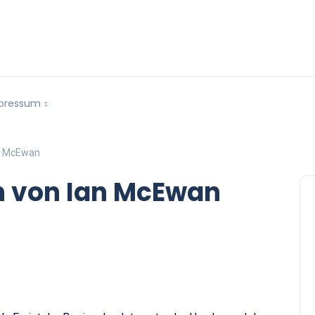
pressum
an McEwan
h von Ian McEwan