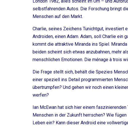
London 1982, alles scheint im Um – und Aufbruc
selbstfahrenden Autos. Die Forschung bringt di
Menschen auf den Markt.
Charlie, seines Zeichens Tunichtgut, investiert e
Androiden, einen Adam. Adam, soll Charlie ein g
kommt die attraktive Miranda ins Spiel. Mirand
beiden scheint sich etwas anzubahnen, mehr al
menschlichen Emotionen. Die ménage à trois wir
Die Frage stellt sich, behält die Spezies Mensc
einer speziell ins Detail programmierten Mensc
übertrumpfen? Und gehen wir noch einen kleinen
werfen?
Ian McEwan hat sich hier einem faszinierend
Menschen in der Zukunft herrschen? Wie fügen
Leben ein? Kann dieser Android eine vollwertige