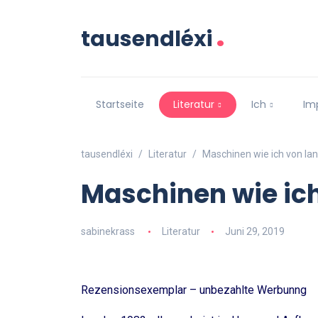
.
tausendléxi
Startseite
Literatur
Ich
Im
tausendléxi
Literatur
Maschinen wie ich von I
Maschinen wie ic
sabinekrass
Literatur
Juni 29, 2019
Rezensionsexemplar – unbezahlte Werbunng