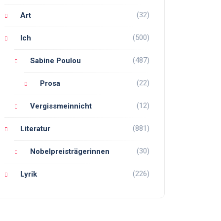
(32)
Art
(500)
Ich
(487)
Sabine Poulou
(22)
Prosa
(12)
Vergissmeinnicht
(881)
Literatur
(30)
Nobelpreisträgerinnen
(226)
Lyrik