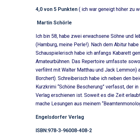
4,0 von 5 Punkten
( ich war geneigt höher zu w
Martin Schörle
Ich bin 58, habe zwei erwachsene Söhne und leb
(Hamburg, meine Perle!). Nach dem Abitur habe
Schauspielerisch habe ich anfangs Kabarett ge
Amateurbühnen. Das Repertoire umfasste sowohl
verfilmt mit Walter Matthau und Jack Lemmon) a
Borchert). Schreiberisch habe ich neben den b
Kurzkrimi “Schöne Bescherung” verfasst, der in
Verlag erschienen ist. Soweit es die Zeit erlau
mache Lesungen aus meinem “Beamtenmonolog”; d
Engelsdorfer Verlag
ISBN:978-3-96008-408-2