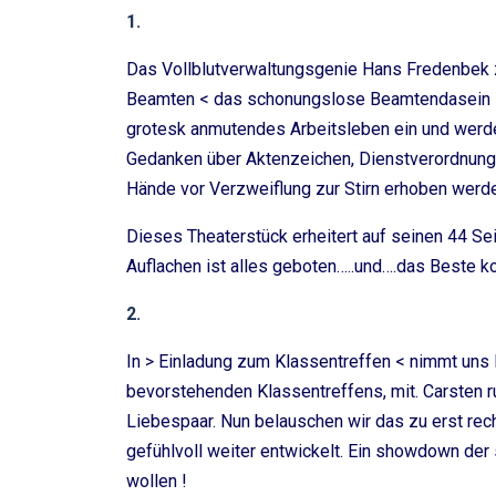
1.
Das Vollblutverwaltungsgenie Hans Fredenbek z
Beamten < das schonungslose Beamtendasein in 
grotesk anmutendes Arbeitsleben ein und werde
Gedanken über Aktenzeichen, Dienstverordnunge
Hände vor Verzweiflung zur Stirn erhoben werden
Dieses Theaterstück erheitert auf seinen 44 S
Auflachen ist alles geboten…..und….das Beste k
2.
In > Einladung zum Klassentreffen < nimmt uns M
bevorstehenden Klassentreffens, mit. Carsten ru
Liebespaar. Nun belauschen wir das zu erst rech
gefühlvoll weiter entwickelt. Ein showdown de
wollen !