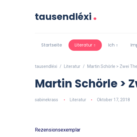
.
tausendléxi
Startseite
Literatur
Ich
Im
tausendléxi
Literatur
Martin Schörle > Zwei Th
Martin Schörle > 
sabinekrass
Literatur
Oktober 17, 2018
Rezensionsexemplar