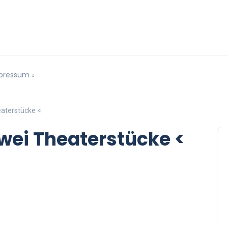
pressum
eaterstücke <
Zwei Theaterstücke <