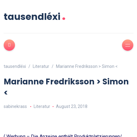
.
tausendléxi
tausendléxi
Literatur
Marianne Fredriksson > Simon <
Marianne Fredriksson > Simon
<
sabinekrass
Literatur
August 23, 2018
( Werbung – Die Anzeige enthält Produktplatzierungen/