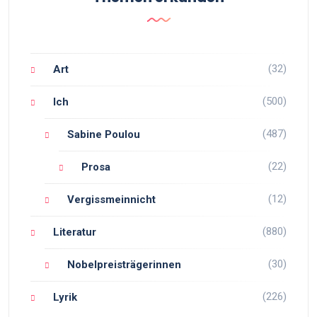
(32)
Art
(500)
Ich
(487)
Sabine Poulou
(22)
Prosa
(12)
Vergissmeinnicht
(880)
Literatur
(30)
Nobelpreisträgerinnen
(226)
Lyrik