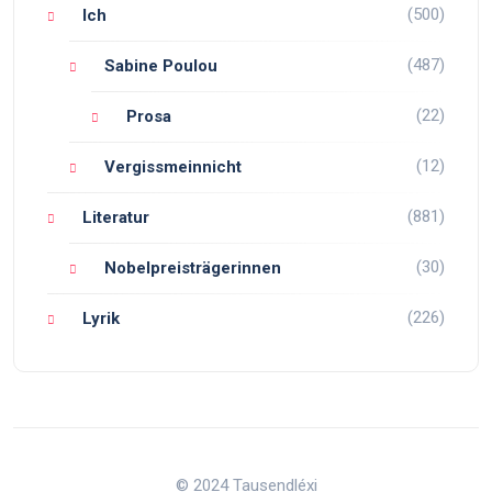
(500)
Ich
(487)
Sabine Poulou
(22)
Prosa
(12)
Vergissmeinnicht
(881)
Literatur
(30)
Nobelpreisträgerinnen
(226)
Lyrik
© 2024 Tausendléxi