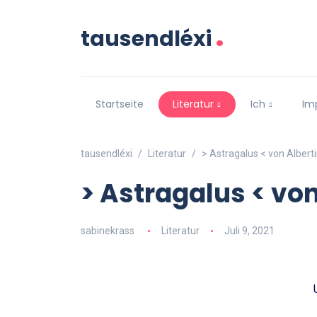
.
tausendléxi
Startseite
Literatur
Ich
Im
tausendléxi
Literatur
> Astragalus < von Albert
> Astragalus < von
sabinekrass
Literatur
Juli 9, 2021