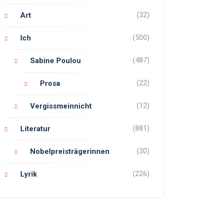
(32)
Art
(500)
Ich
(487)
Sabine Poulou
(22)
Prosa
(12)
Vergissmeinnicht
(881)
Literatur
(30)
Nobelpreisträgerinnen
(226)
Lyrik