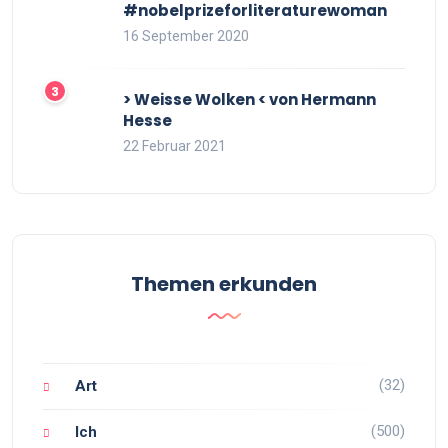
#nobelprizeforliteraturewoman
16 September 2020
> Weisse Wolken < von Hermann
Hesse
22 Februar 2021
Themen erkunden
(32)
Art
(500)
Ich