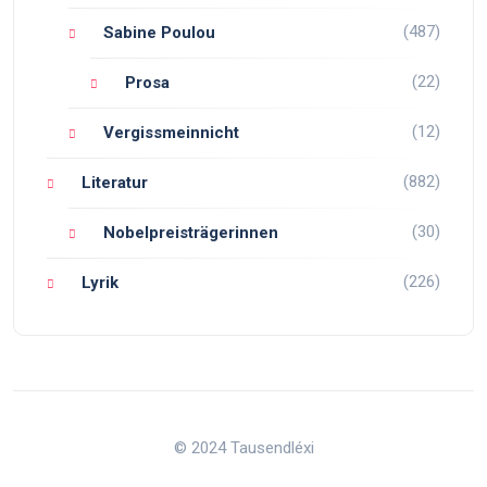
(487)
Sabine Poulou
(22)
Prosa
(12)
Vergissmeinnicht
(882)
Literatur
(30)
Nobelpreisträgerinnen
(226)
Lyrik
© 2024 Tausendléxi