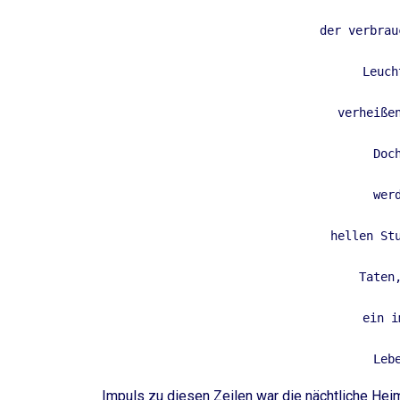
der verbrau
Leuch
verheiße
Doc
wer
hellen St
Taten
ein i
Leb
Impuls zu diesen Zeilen war die nächtliche Hei