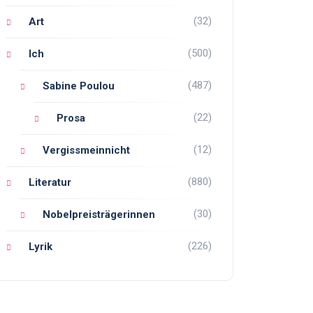
(32)
Art
(500)
Ich
(487)
Sabine Poulou
(22)
Prosa
(12)
Vergissmeinnicht
(880)
Literatur
(30)
Nobelpreisträgerinnen
(226)
Lyrik