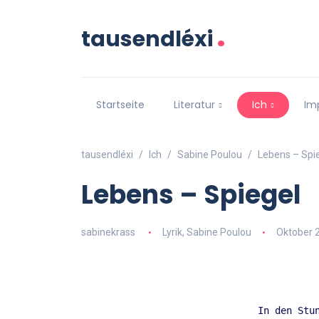
.
tausendléxi
Startseite
Literatur
Ich
Im
tausendléxi
Ich
Sabine Poulou
Lebens – Spi
Lebens – Spiegel
sabinekrass
Lyrik
,
Sabine Poulou
Oktober 
In den Stu