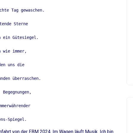
chte Tag gewaschen. 
tende Sterne  
n ein Gütesiegel. 
h wie immer, 
den uns die  
unden überraschen. 
, Begegnungen, 
mmerwährender 
ens-Spiegel. 
mfahrt von der FBM 2024. Im Wagen läuft Musik. Ich bin