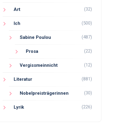
(32)
Art
(500)
Ich
(487)
Sabine Poulou
(22)
Prosa
(12)
Vergissmeinnicht
(881)
Literatur
(30)
Nobelpreisträgerinnen
(226)
Lyrik