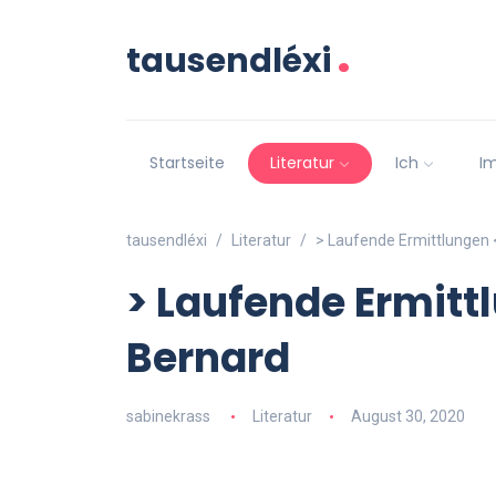
.
tausendléxi
Startseite
Literatur
Ich
I
tausendléxi
Literatur
> Laufende Ermittlungen 
> Laufende Ermitt
Bernard
sabinekrass
Literatur
August 30, 2020