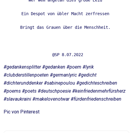
Wer wem angetan dies große Leid 

Ein Despot von übler Macht zerfressen 

Bringt das Grauen über die Menschheit. 

 @SP 8.07.2022
#gedankensplitter #gedanken #poem #lyrik
#clubderstillenpoeten #germanlyric #gedicht
#dichterunddenker #sabinepoulou #gedichteschreiben
#poems #poets #deutschpoesie
#keinfriedenmehrfürsherz
#slavaukraini #makelovenotwar #fürdenfriedenschreiben
Pic von Pinterest