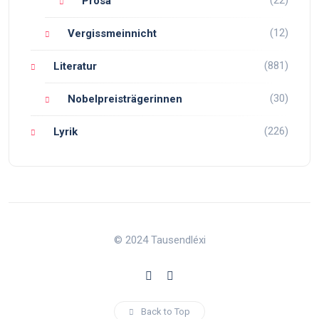
(22)
Prosa
(12)
Vergissmeinnicht
(881)
Literatur
(30)
Nobelpreisträgerinnen
(226)
Lyrik
© 2024 Tausendléxi
Back to Top