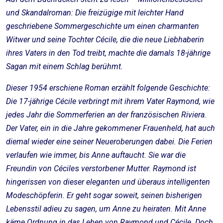
und Skandalroman: Die freizügige mit leichter Hand
geschriebene Sommergeschichte um einen charmanten
Witwer und seine Tochter Cécile, die die neue Liebhaberin
ihres Vaters in den Tod treibt, machte die damals 18-jährige
Sagan mit einem Schlag berühmt.
Dieser 1954 erschiene Roman erzählt folgende Geschichte:
Die 17-jährige Cécile verbringt mit ihrem Vater Raymond, wie
jedes Jahr die Sommerferien an der französischen Riviera.
Der Vater, ein in die Jahre gekommener Frauenheld, hat auch
diemal wieder eine seiner Neueroberungen dabei. Die Ferien
verlaufen wie immer, bis Anne auftaucht. Sie war die
Freundin von
Cécile
s
verstorbener Mutter. Raymond ist
hingerissen von dieser eleganten und überaus intelligenten
Modeschöpferin. Er geht sogar soweit, seinen bisherigen
Lebensstil adieu zu sagen, um Anne zu heiraten. Mit Anne
käme Ordnung in das Leben von Raymond und
Cécile
. Doch