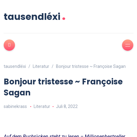
.
tausendléxi
tausendléxi
Literatur
Bonjour tristesse ~ Françoise Sagan
Bonjour tristesse ~ Françoise
Sagan
sabinekrass
Literatur
Juli 8, 2022
Auf dem Buchrücken steht zu lesen – Millionenbestseller