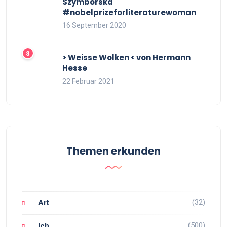
Szymborska
#nobelprizeforliteraturewoman
16 September 2020
> Weisse Wolken < von Hermann
Hesse
22 Februar 2021
Themen erkunden
(32)
Art
(500)
Ich