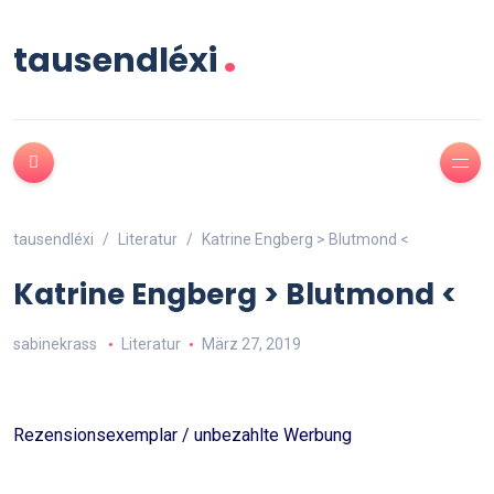
.
tausendléxi
tausendléxi
Literatur
Katrine Engberg > Blutmond <
Katrine Engberg > Blutmond <
sabinekrass
Literatur
März 27, 2019
Rezensionsexemplar / unbezahlte Werbung