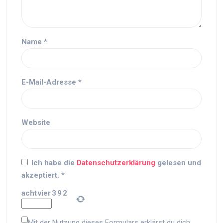
Name
*
E-Mail-Adresse
*
Website
Ich habe die
Datenschutzerklärung
gelesen und
akzeptiert.
*
acht
vier
3
9
2
Mit der Nutzung dieses Formulars erklärst du dich