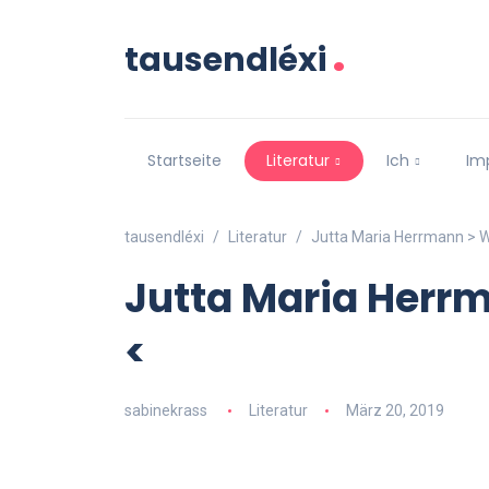
.
tausendléxi
Startseite
Literatur
Ich
Im
tausendléxi
Literatur
Jutta Maria Herrmann > W
Jutta Maria Herr
<
sabinekrass
Literatur
März 20, 2019