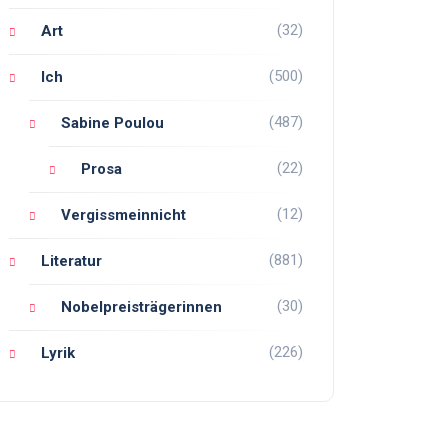
(32)
Art
(500)
Ich
(487)
Sabine Poulou
(22)
Prosa
(12)
Vergissmeinnicht
(881)
Literatur
(30)
Nobelpreisträgerinnen
(226)
Lyrik