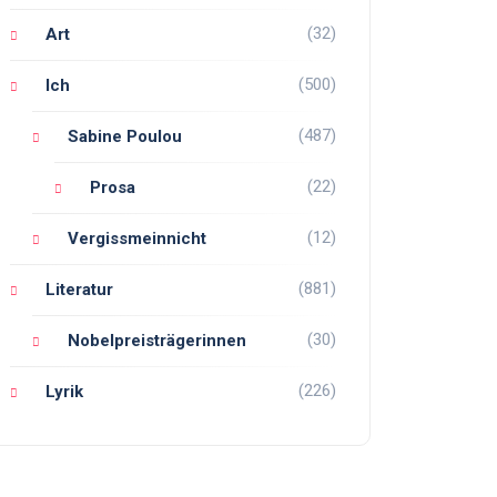
(32)
Art
(500)
Ich
(487)
Sabine Poulou
(22)
Prosa
(12)
Vergissmeinnicht
(881)
Literatur
(30)
Nobelpreisträgerinnen
(226)
Lyrik