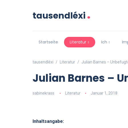
.
tausendléxi
Startseite
Literatur
Ich
Im
tausendléxi
Literatur
Julian Barnes – Unbefugt
Julian Barnes – U
sabinekrass
Literatur
Januar 1, 2018
Inhaltsangabe: