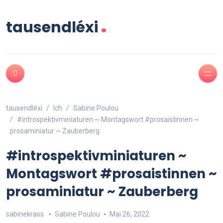
.
tausendléxi
tausendléxi
Ich
Sabine Poulou
#introspektivminiaturen ~ Montagswort #prosaistinnen ~
prosaminiatur ~ Zauberberg
#introspektivminiaturen ~
Montagswort #prosaistinnen ~
prosaminiatur ~ Zauberberg
sabinekrass
Sabine Poulou
Mai 26, 2022