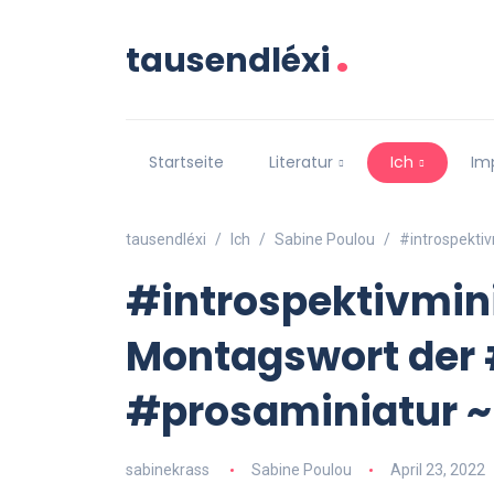
.
tausendléxi
Startseite
Literatur
Ich
Im
tausendléxi
Ich
Sabine Poulou
#introspekti
#introspektivmin
Montagswort der 
#prosaminiatur 
sabinekrass
Sabine Poulou
April 23, 2022