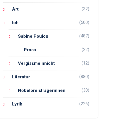
(32)
Art
(500)
Ich
(487)
Sabine Poulou
(22)
Prosa
(12)
Vergissmeinnicht
(880)
Literatur
(30)
Nobelpreisträgerinnen
(226)
Lyrik