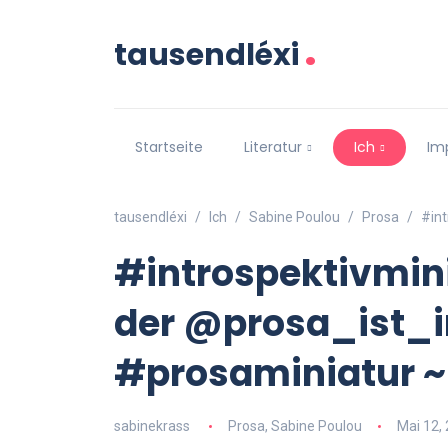
.
tausendléxi
Startseite
Literatur
Ich
Im
tausendléxi
Ich
Sabine Poulou
Prosa
#in
#introspektivmin
der @prosa_ist_i
#prosaminiatur 
sabinekrass
Prosa
,
Sabine Poulou
Mai 12,