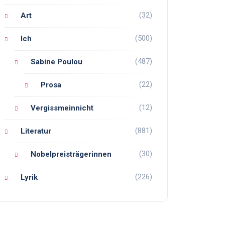
(32)
Art
(500)
Ich
(487)
Sabine Poulou
(22)
Prosa
(12)
Vergissmeinnicht
(881)
Literatur
(30)
Nobelpreisträgerinnen
(226)
Lyrik