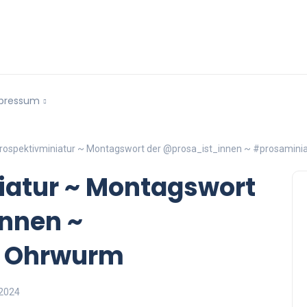
pressum
trospektivminiatur ~ Montagswort der @prosa_ist_innen ~ #prosamini
iatur ~ Montagswort
nnen ~
~ Ohrwurm
 2024