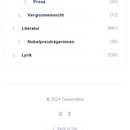
(22)
Prosa
(12)
Vergissmeinnicht
(881)
Literatur
(30)
Nobelpreisträgerinnen
(226)
Lyrik
© 2024 Tausendléxi
Back to Top