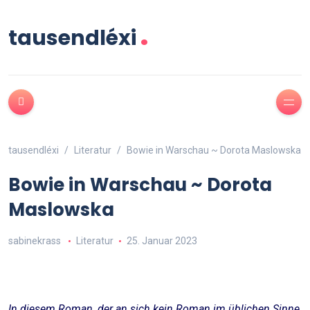
.
tausendléxi
tausendléxi
Literatur
Bowie in Warschau ~ Dorota Maslowska
Bowie in Warschau ~ Dorota
Maslowska
sabinekrass
Literatur
25. Januar 2023
In diesem Roman, der an sich kein Roman im üblichen Sinne