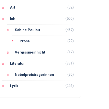
(32)
Art
(500)
Ich
(487)
Sabine Poulou
(22)
Prosa
(12)
Vergissmeinnicht
(881)
Literatur
(30)
Nobelpreisträgerinnen
(226)
Lyrik