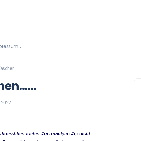
pressum
 Taschen……
chen……
 2022
bderstillenpoeten #germanlyric #gedicht