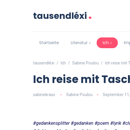
.
tausendléxi
Startseite
Literatur
Ich
Im
tausendléxi
Ich
Sabine Poulou
Ich reise mit
Ich reise mit Tas
sabinekrass
Sabine Poulou
September 11,
#gedankensplitter #gedanken #poem #lyrik #clu