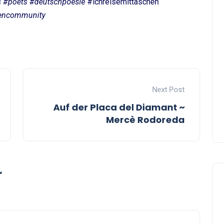
s #poets #deutschpoesie
#ichreisemittaschen
rencommunity
Next Post
Auf der Placa del Diamant ~
Mercè Rodoreda
r