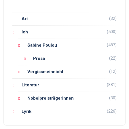
(32)
Art
(500)
Ich
(487)
Sabine Poulou
(22)
Prosa
(12)
Vergissmeinnicht
(881)
Literatur
(30)
Nobelpreisträgerinnen
(226)
Lyrik