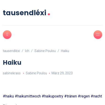
.
tausendléxi
tausendléxi
Ich
Sabine Poulou
Haiku
Haiku
sabinekrass
Sabine Poulou
März 29, 2023
#haiku #haikumittwoch #haikupoetry #tränen #regen #nacht