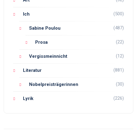
Art
(500)
Ich
(487)
Sabine Poulou
(22)
Prosa
(12)
Vergissmeinnicht
(881)
Literatur
(30)
Nobelpreisträgerinnen
(226)
Lyrik