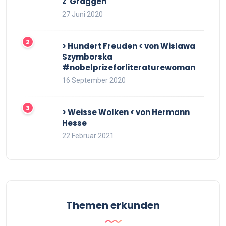
Z`Graggen
27 Juni 2020
> Hundert Freuden < von Wislawa
Szymborska
#nobelprizeforliteraturewoman
16 September 2020
> Weisse Wolken < von Hermann
Hesse
22 Februar 2021
Themen erkunden